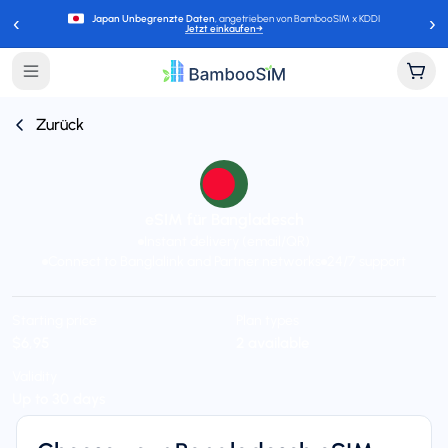
‹
›
Japan Unbegrenzte Daten
, angetrieben von BambooSIM x KDDI
Jetzt einkaufen
→
Zurück
eSIM für Bangladesch
Instant delivery (email/QR)
Connect to Banglalink and Partner networks
24/7 support
Starting price
Plan types
$6,95
2 available
Validity
Up to 30 days