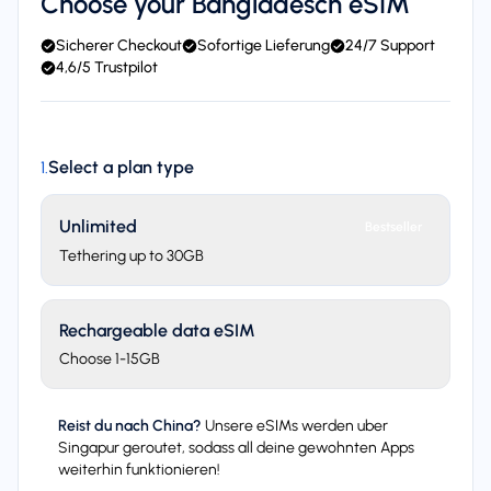
Choose your Bangladesch eSIM
Sicherer Checkout
Sofortige Lieferung
24/7 Support
4,6/5 Trustpilot
Select a plan type
1
.
Unlimited
Bestseller
Tethering up to 30GB
Rechargeable data eSIM
Choose 1-15GB
Reist du nach China?
Unsere eSIMs werden uber
Singapur geroutet, sodass all deine gewohnten Apps
weiterhin funktionieren!