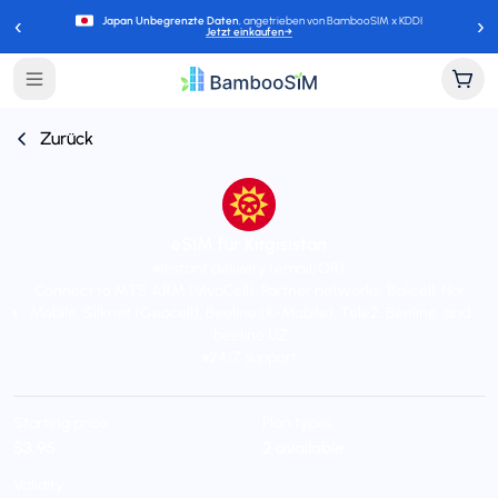
‹
›
Japan Unbegrenzte Daten
, angetrieben von BambooSIM x KDDI
Jetzt einkaufen
→
Zurück
eSIM für Kirgisistan
Instant delivery (email/QR)
Connect to MTS ARM (VivaCell), Partner networks, Bakcell, Nar
Mobile, Silknet (Geocell), Beeline (K-Mobile), Tele2, Beeline, and
beeline UZ
24/7 support
Starting price
Plan types
$3,95
2 available
Validity