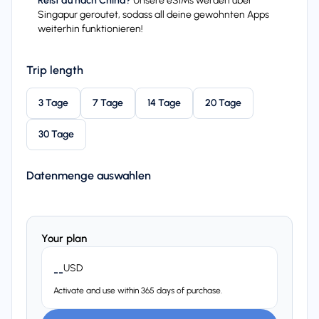
Reist du nach China?
Unsere eSIMs werden uber
Singapur geroutet, sodass all deine gewohnten Apps
weiterhin funktionieren!
Trip length
3 Tage
7 Tage
14 Tage
20 Tage
30 Tage
Datenmenge auswahlen
Your plan
USD
--
Activate and use within 365 days of purchase.