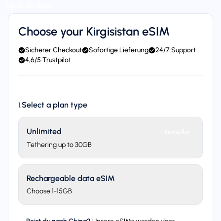
Up to 30 days
Choose your Kirgisistan eSIM
Sicherer Checkout
Sofortige Lieferung
24/7 Support
4,6/5 Trustpilot
Select a plan type
1
.
Unlimited
Bestseller
Tethering up to 30GB
Rechargeable data eSIM
Choose 1-15GB