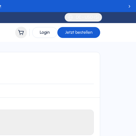
›
→
DE - USD ($)
Login
Jetzt bestellen
(K-Mobile), Tele2, Beeline, and beeline UZ
lidity
 to 30 days