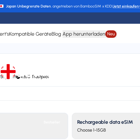
Japan Unbegrenzte Daten
, angetrieben von BambooSIM x KDDI
Jetzt einkaufen
ert’s
Kompatible Geräte
Blog
App herunterladen
Neu
eSIM für Georgien
 Support
4,6/5 Trustpilot
Cell), Partner networks, Bakcell, Nar Mobile, Silknet (Geocell), Beeline 
Plan types
Va
2 available
Up
Rechargeable data eSIM
Bestseller
Choose 1-15GB