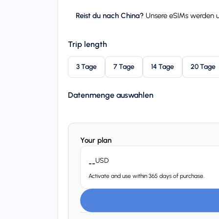
Reist du nach China?
Unsere eSIMs werden ub
Trip length
3 Tage
7 Tage
14 Tage
20 Tage
Datenmenge auswahlen
Your plan
USD
--
Activate and use within 365 days of purchase.