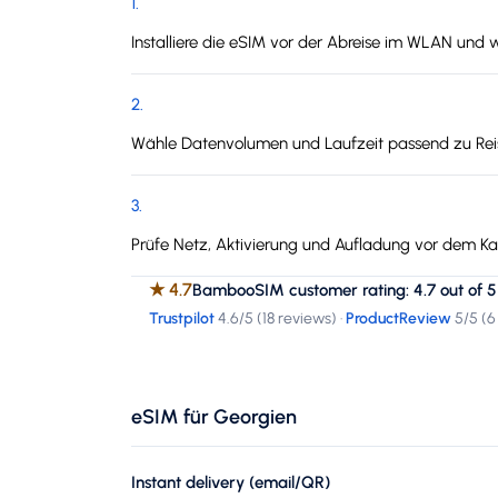
1
.
Installiere die eSIM vor der Abreise im WLAN und 
2
.
Wähle Datenvolumen und Laufzeit passend zu Reis
3
.
Prüfe Netz, Aktivierung und Aufladung vor dem Kau
★
4.7
BambooSIM customer rating: 4.7 out of 5
Trustpilot
4.6
/5 (
18 reviews
)
·
ProductReview
5
/5 (
6
eSIM für Georgien
Instant delivery (email/QR)