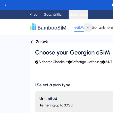
‹
Privat
Geschäftlich
Studierende
eSIM
So funktioni
Zurück
Choose your Georgien eSIM
Sicherer Checkout
Sofortige Lieferung
24/7
Instant delivery (email/QR)
Connect to MTS ARM (Viva
24/7 support
Starting price
Select a plan type
1
.
$3,95
Unlimited
Tethering up to 30GB