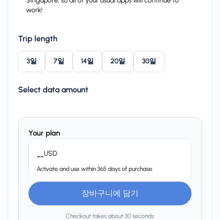
Singapore, so all of your usual apps will continue to
work!
Trip length
3일
7일
14일
20일
30일
Select data amount
Your plan
USD
--
Activate and use within 365 days of purchase.
장바구니에 담기
Checkout takes about 30 seconds.