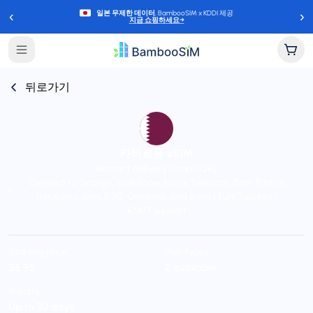
‹
›
일본 무제한 데이터
, BambooSIM x KDDI 제공
지금 쇼핑하세요
→
뒤로가기
카타르용 eSIM
Instant delivery (email/QR)
Connect to Orange, Vodafone, Korek Telecom, Zain, Partner
networks, zain, STC, Omantel, and Avea (Türk Telekom)
24/7 support
Starting price
Plan types
$5.95
2 available
Validity
Up to 30 days