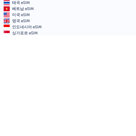
태국 eSIM
베트남 eSIM
미국 eSIM
영국 eSIM
인도네시아 eSIM
싱가포르 eSIM
이용약관 및 정책
서비스 약관
허용 가능한 사용 정책
개인정보 처리방침
Vulnerability Disclosure Policy
지원 센터
기기 호환성
지원 기사
티켓 제출
사이트맵