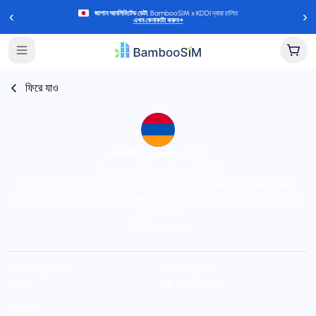
‹
›
জাপান আনলিমিটেড ডেটা
, BambooSIM x KDDI দ্বারা চালিত
এখন কেনাকাটা করুন
→
ফিরে যাও
আর্মেনিয়া-এর জন্য eSIM
Instant delivery (email/QR)
Connect to MTS ARM (VivaCell), Partner networks, Bakcell, Nar
Mobile, Silknet (Geocell), Beeline (K-Mobile), Tele2, Beeline, and
beeline UZ
24/7 support
Starting price
Plan types
$৩.৯৫
2 available
Validity