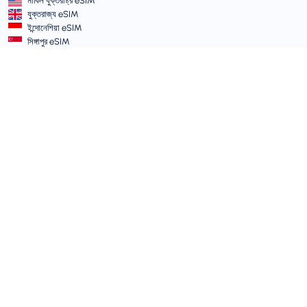
মার্কিন যুক্তরাষ্ট্র eSIM
যুক্তরাজ্য eSIM
ইন্দোনেশিয়া eSIM
সিঙ্গাপুর eSIM
শর্তাবলী ও নীতিমালা
সার্ভিসের শর্তাবলী
গ্রহণযোগ্য ব্যবহার নীতি
গোপনীয়তা নীতি
Vulnerability Disclosure Policy
সাপোর্ট সেন্টার
ডিভাইস সামঞ্জস্যতা
সাপোর্ট আর্টিকেল
টিকিট সাবমিট করুন
সাইট ম্যাপ