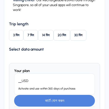
Visiting China?
Our Rechargeable eSIMs route through
Singapore, so all of your usual apps will continue to
work!
Trip length
3 দিন
7 দিন
14 দিন
20 দিন
30 দিন
Select data amount
Your plan
USD
--
Activate and use within 365 days of purchase.
কার্টে যোগ করুন