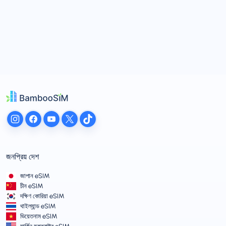
জনপ্রিয় দেশ
জাপান eSIM
চীন eSIM
দক্ষিণ কোরিয়া eSIM
থাইল্যান্ড eSIM
ভিয়েতনাম eSIM