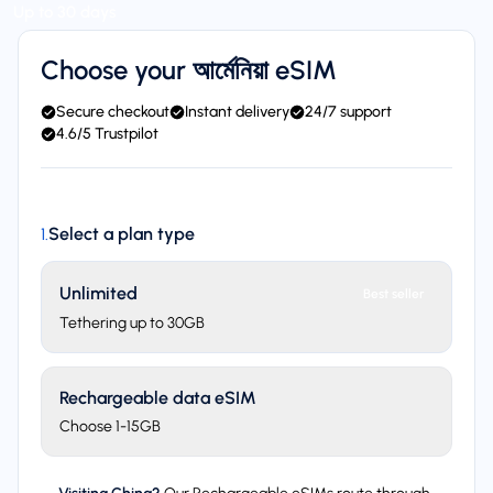
Up to 30 days
Choose your আর্মেনিয়া eSIM
Secure checkout
Instant delivery
24/7 support
4.6/5 Trustpilot
Select a plan type
1
.
Unlimited
Best seller
Tethering up to 30GB
Rechargeable data eSIM
Choose 1-15GB