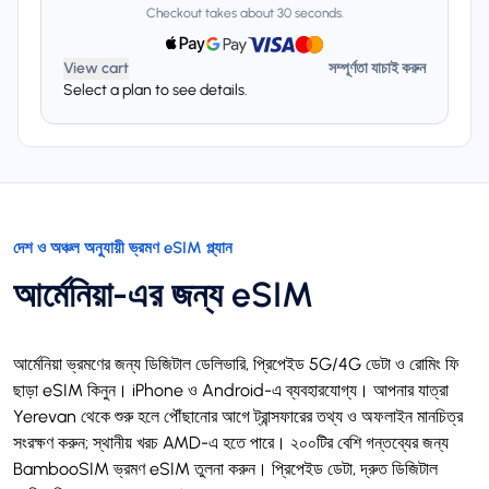
Checkout takes about 30 seconds.
View cart
সম্পূর্ণতা যাচাই করুন
Select a plan to see details.
দেশ ও অঞ্চল অনুযায়ী ভ্রমণ eSIM প্ল্যান
আর্মেনিয়া-এর জন্য eSIM
আর্মেনিয়া ভ্রমণের জন্য ডিজিটাল ডেলিভারি, প্রিপেইড 5G/4G ডেটা ও রোমিং ফি
ছাড়া eSIM কিনুন। iPhone ও Android-এ ব্যবহারযোগ্য। আপনার যাত্রা
Yerevan থেকে শুরু হলে পৌঁছানোর আগে ট্রান্সফারের তথ্য ও অফলাইন মানচিত্র
সংরক্ষণ করুন; স্থানীয় খরচ AMD-এ হতে পারে। ২০০টির বেশি গন্তব্যের জন্য
BambooSIM ভ্রমণ eSIM তুলনা করুন। প্রিপেইড ডেটা, দ্রুত ডিজিটাল