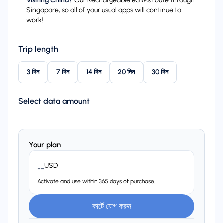
Visiting China?
Our Rechargeable eSIMs route through
Singapore, so all of your usual apps will continue to
work!
Trip length
3 দিন
7 দিন
14 দিন
20 দিন
30 দিন
Select data amount
Your plan
USD
--
Activate and use within 365 days of purchase.
কার্টে যোগ করুন