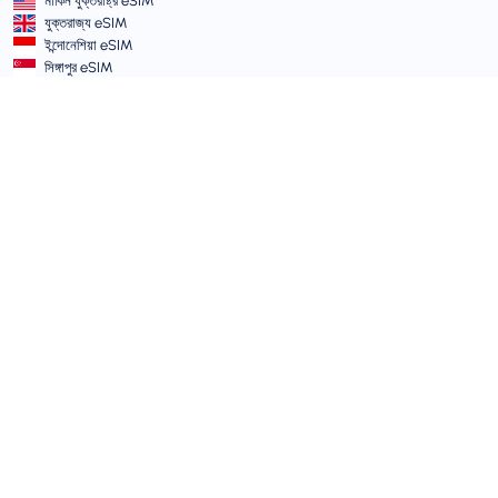
মার্কিন যুক্তরাষ্ট্র eSIM
যুক্তরাজ্য eSIM
ইন্দোনেশিয়া eSIM
সিঙ্গাপুর eSIM
শর্তাবলী ও নীতিমালা
সার্ভিসের শর্তাবলী
গ্রহণযোগ্য ব্যবহার নীতি
গোপনীয়তা নীতি
Vulnerability Disclosure Policy
সাপোর্ট সেন্টার
ডিভাইস সামঞ্জস্যতা
সাপোর্ট আর্টিকেল
টিকিট সাবমিট করুন
সাইট ম্যাপ