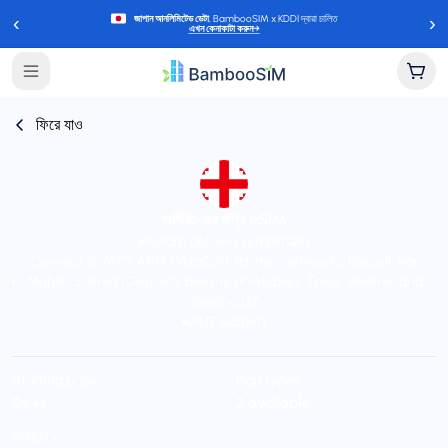
‹
›
জাপান আনলিমিটেড ডেটা
, BambooSIM x KDDI দ্বারা চালিত
এখন কেনাকাটা করুন
→
ফিরে যাও
জর্জিয়া-এর জন্য eSIM
Instant delivery (email/QR)
Connect to MTS ARM (VivaCell), Partner networks, Bakcell, Nar
Mobile, Silknet (Geocell), Beeline (K-Mobile), Tele2, Beeline, and
beeline UZ
24/7 support
Starting price
Plan types
$৩.৯৫
2 available
Validity