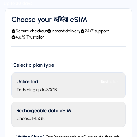
Up to 30 days
Choose your জর্জিয়া eSIM
Secure checkout
Instant delivery
24/7 support
4.6/5 Trustpilot
Select a plan type
1
.
Unlimited
Best seller
Tethering up to 30GB
Rechargeable data eSIM
Choose 1-15GB