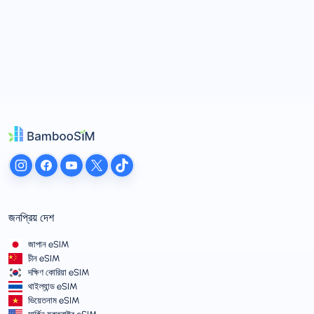
জনপ্রিয় দেশ
জাপান eSIM
চীন eSIM
দক্ষিণ কোরিয়া eSIM
থাইল্যান্ড eSIM
ভিয়েতনাম eSIM