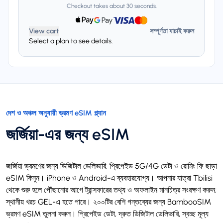
Checkout takes about 30 seconds.
View cart
সম্পূর্ণতা যাচাই করুন
Select a plan to see details.
দেশ ও অঞ্চল অনুযায়ী ভ্রমণ eSIM প্ল্যান
জর্জিয়া-এর জন্য eSIM
জর্জিয়া ভ্রমণের জন্য ডিজিটাল ডেলিভারি, প্রিপেইড 5G/4G ডেটা ও রোমিং ফি ছাড়া
eSIM কিনুন। iPhone ও Android-এ ব্যবহারযোগ্য। আপনার যাত্রা Tbilisi
থেকে শুরু হলে পৌঁছানোর আগে ট্রান্সফারের তথ্য ও অফলাইন মানচিত্র সংরক্ষণ করুন;
স্থানীয় খরচ GEL-এ হতে পারে। ২০০টির বেশি গন্তব্যের জন্য BambooSIM
ভ্রমণ eSIM তুলনা করুন। প্রিপেইড ডেটা, দ্রুত ডিজিটাল ডেলিভারি, স্বচ্ছ মূল্য