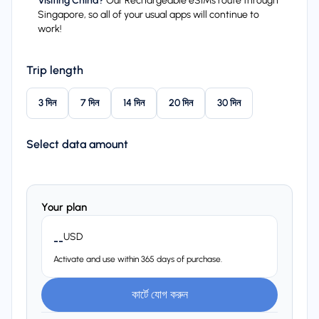
Visiting China?
Our Rechargeable eSIMs route through
Singapore, so all of your usual apps will continue to
work!
Trip length
3 দিন
7 দিন
14 দিন
20 দিন
30 দিন
Select data amount
Your plan
USD
--
Activate and use within 365 days of purchase.
কার্টে যোগ করুন