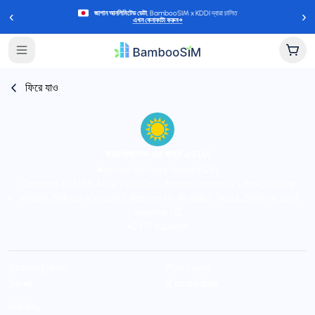
‹
›
জাপান আনলিমিটেড ডেটা
, BambooSIM x KDDI দ্বারা চালিত
এখন কেনাকাটা করুন
→
ফিরে যাও
কাজাখস্তান-এর জন্য eSIM
Instant delivery (email/QR)
Connect to MTS ARM (VivaCell), Partner networks, Bakcell, Nar
Mobile, Silknet (Geocell), Beeline (K-Mobile), Tele2, Beeline, and
beeline UZ
24/7 support
Starting price
Plan types
$৩.৯৫
2 available
Validity