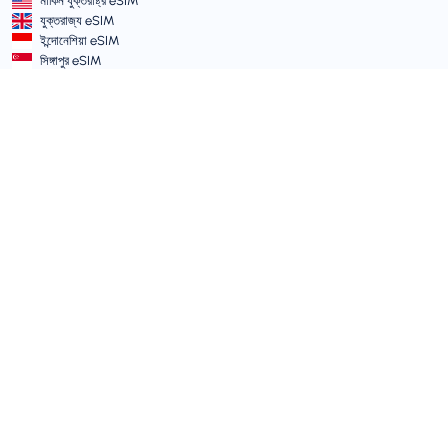
মার্কিন যুক্তরাষ্ট্র eSIM
যুক্তরাজ্য eSIM
ইন্দোনেশিয়া eSIM
সিঙ্গাপুর eSIM
শর্তাবলী ও নীতিমালা
সার্ভিসের শর্তাবলী
গ্রহণযোগ্য ব্যবহার নীতি
গোপনীয়তা নীতি
Vulnerability Disclosure Policy
সাপোর্ট সেন্টার
ডিভাইস সামঞ্জস্যতা
সাপোর্ট আর্টিকেল
টিকিট সাবমিট করুন
সাইট ম্যাপ