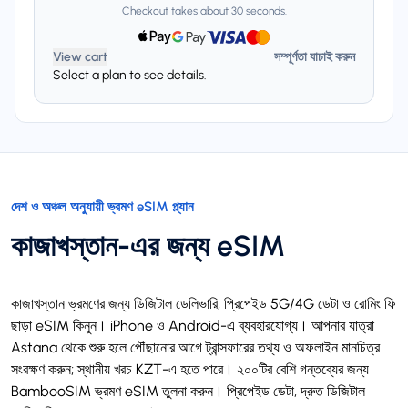
Checkout takes about 30 seconds.
View cart
সম্পূর্ণতা যাচাই করুন
Select a plan to see details.
দেশ ও অঞ্চল অনুযায়ী ভ্রমণ eSIM প্ল্যান
কাজাখস্তান-এর জন্য eSIM
কাজাখস্তান ভ্রমণের জন্য ডিজিটাল ডেলিভারি, প্রিপেইড 5G/4G ডেটা ও রোমিং ফি
ছাড়া eSIM কিনুন। iPhone ও Android-এ ব্যবহারযোগ্য। আপনার যাত্রা
Astana থেকে শুরু হলে পৌঁছানোর আগে ট্রান্সফারের তথ্য ও অফলাইন মানচিত্র
সংরক্ষণ করুন; স্থানীয় খরচ KZT-এ হতে পারে। ২০০টির বেশি গন্তব্যের জন্য
BambooSIM ভ্রমণ eSIM তুলনা করুন। প্রিপেইড ডেটা, দ্রুত ডিজিটাল