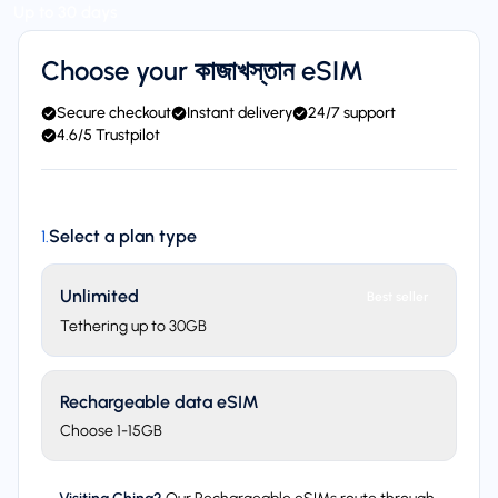
Up to 30 days
Choose your কাজাখস্তান eSIM
Secure checkout
Instant delivery
24/7 support
4.6/5 Trustpilot
Select a plan type
1
.
Unlimited
Best seller
Tethering up to 30GB
Rechargeable data eSIM
Choose 1-15GB