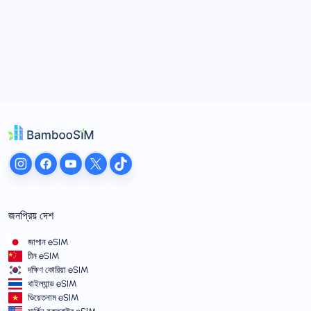
জনপ্রিয় দেশ
জাপান eSIM
চীন eSIM
দক্ষিণ কোরিয়া eSIM
থাইল্যান্ড eSIM
ভিয়েতনাম eSIM