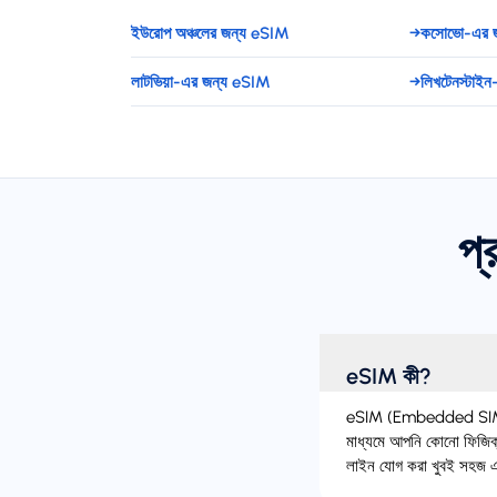
ইউরোপ অঞ্চলের জন্য eSIM
→
কসোভো-এর 
লাটভিয়া-এর জন্য eSIM
→
লিখটেনস্টাই
প্
eSIM কী?
eSIM (Embedded SIM) হল
মাধ্যমে আপনি কোনো ফিজিক্
লাইন যোগ করা খুবই সহজ এব