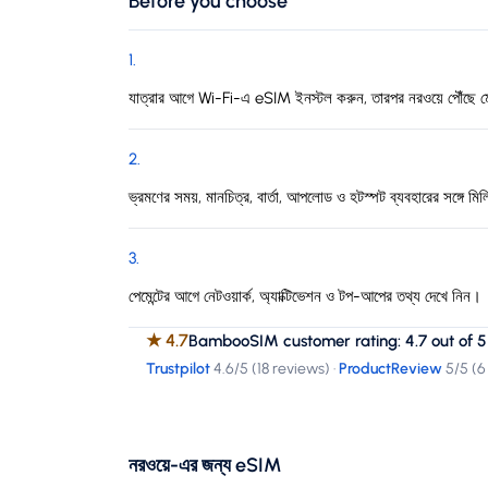
Before you choose
1
.
যাত্রার আগে Wi-Fi-এ eSIM ইনস্টল করুন, তারপর নরওয়ে পৌঁছে মো
2
.
ভ্রমণের সময়, মানচিত্র, বার্তা, আপলোড ও হটস্পট ব্যবহারের সঙ্গে মিল
3
.
পেমেন্টের আগে নেটওয়ার্ক, অ্যাক্টিভেশন ও টপ-আপের তথ্য দেখে নিন।
★
4.7
BambooSIM customer rating: 4.7 out of 5
Trustpilot
4.6
/5 (
18 reviews
)
·
ProductReview
5
/5 (
6
নরওয়ে-এর জন্য eSIM