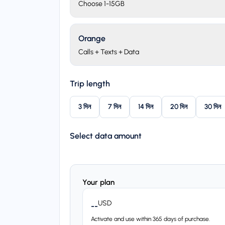
Choose 1-15GB
Orange
Calls + Texts + Data
Trip length
3 দিন
7 দিন
14 দিন
20 দিন
30 দিন
Select data amount
Your plan
USD
--
Activate and use within 365 days of purchase.