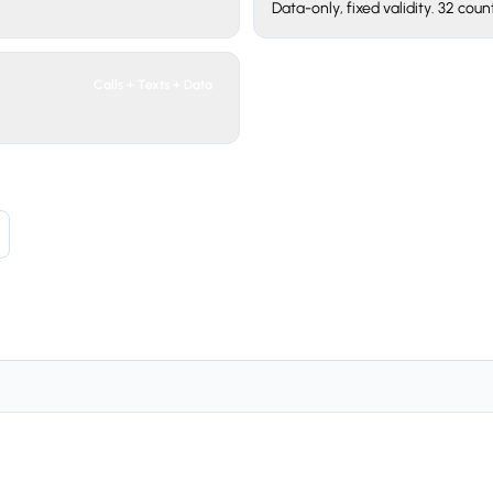
Data-only, fixed validity. 32 count
Calls + Texts + Data