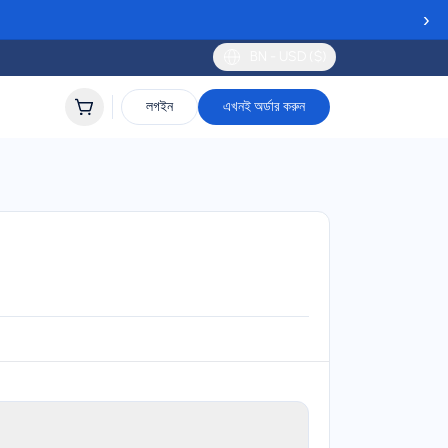
›
BN - USD ($)
লগইন
এখনই অর্ডার করুন
 DNA, Telia, NOVA, Landsiminn, Three, Meteor, TIM,
erige, SALT, Sunrise, EE, and Kyivstar
lidity
 to 90 days