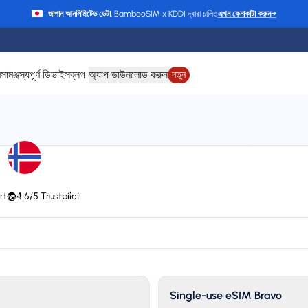
জাপান আনলিমিটেড ডেটা
, BambooSIM x KDDI দ্বারা চালিত
এখন কেনাকাটা করুন
→
ে
সামঞ্জস্যপূর্ণ ডিভাইস
ব্লগ
অ্যাপ ডাউনলোড করুন
নতুন
নরওয়ে-এর জন্য eSIM
rt
4.6/5 Trustpilot
 Vivacom, TELE2, VIPnet, cyta, O2, Vodafone, 3 DK, Telenor, TDC, AS EMT,
EPIC, Go Mobile, KPN, P4, NOS, MEO, Wind Tre, Telekom, Telemach, Tre Sv
Plan types
Va
3 available
Up
Single-use eSIM Bravo