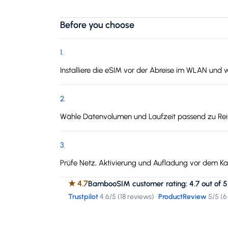
Before you choose
1
.
Installiere die eSIM vor der Abreise im WLAN und 
2
.
Wähle Datenvolumen und Laufzeit passend zu Reis
3
.
Prüfe Netz, Aktivierung und Aufladung vor dem Kau
★
4.7
BambooSIM customer rating: 4.7 out of 5
Trustpilot
4.6
/5 (
18 reviews
)
·
ProductReview
5
/5 (
6