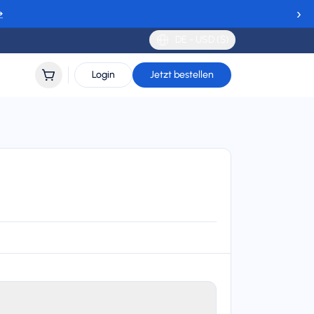
›
→
DE - USD ($)
Login
Jetzt bestellen
k
 DNA, Telia, NOVA, Landsiminn, Three, Meteor, TIM,
erige, SALT, Sunrise, EE, and Kyivstar
lidity
 to 90 days