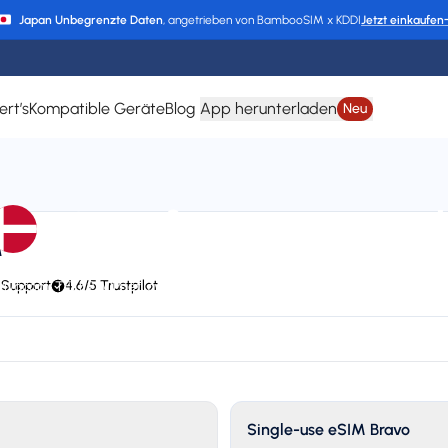
Japan Unbegrenzte Daten
, angetrieben von BambooSIM x KDDI
Jetzt einkaufen
ert’s
Kompatible Geräte
Blog
App herunterladen
Neu
eSIM für Dänemar
M
 Support
4,6/5 Trustpilot
 Vivacom, TELE2, VIPnet, cyta, O2, Vodafone, 3 DK, Telenor, TDC, AS EMT,
EPIC, Go Mobile, KPN, P4, NOS, MEO, Wind Tre, Telekom, Telemach, Tre Sv
Plan types
Va
3 available
Up
Single-use eSIM Bravo