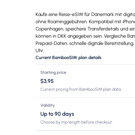
Kaufe eine Reise-eSIM für Dänemark mit digit
ohne Roaminggebühren. Kompatibel mit iPhone
Copenhagen, speichere Transferdetails und ein
können in DKK angegeben sein. Vergleiche Ba
Prepaid-Daten, schnelle digitale Bereitstellun
Uhr.
Current BambooSIM plan details
Starting price
$3,95
Current pricing from BambooSIM plan data.
Validity
Up to 90 days
Choose by trip length before checkout.