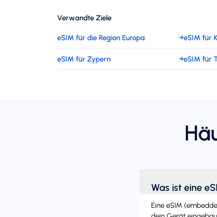
Verwandte Ziele
eSIM für die Region Europa
→
eSIM für K
eSIM für Zypern
→
eSIM für 
Häu
Was ist eine e
Eine eSIM (embedded 
dein Gerät eingebaut