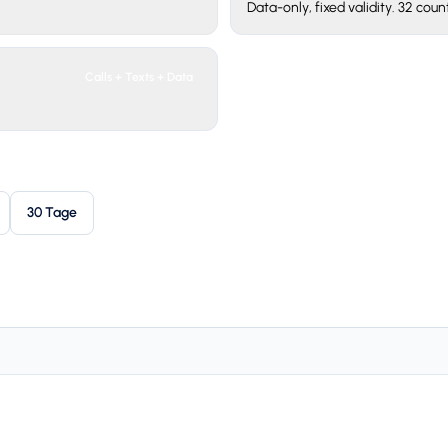
Data-only, fixed validity. 32 count
Calls + Texts + Data
30 Tage