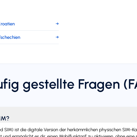
roatien
→
Tschechien
→
fig gestellte Fragen (
SIM?
SIM) ist die digitale Version der herkömmlichen physischen SIM-Karte.
 und ermöglicht es dir, einen Mobilfunktarif zu aktivieren, ohne eine