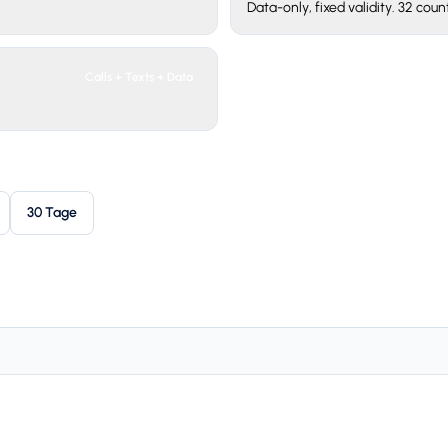
Data-only, fixed validity. 32 count
Calls + Texts + Data
30 Tage