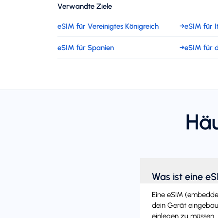
Verwandte Ziele
eSIM für Vereinigtes Königreich
→
eSIM für I
eSIM für Spanien
→
eSIM für 
Häu
Was ist eine e
Eine eSIM (embedded 
dein Gerät eingebaut
einlegen zu müssen. 