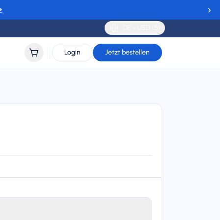
›
→
DE - USD ($)
Login
Jetzt bestellen
h
 DNA, Telia, NOVA, Landsiminn, Three, Meteor, TIM,
erige, SALT, Sunrise, EE, and Kyivstar
lidity
 to 90 days