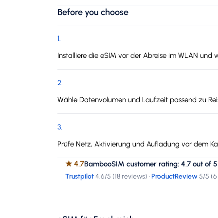
Before you choose
1
.
Installiere die eSIM vor der Abreise im WLAN und w
2
.
Wähle Datenvolumen und Laufzeit passend zu Reis
3
.
Prüfe Netz, Aktivierung und Aufladung vor dem Kau
★
4.7
BambooSIM customer rating: 4.7 out of 5
Trustpilot
4.6
/5 (
18 reviews
)
·
ProductReview
5
/5 (
6