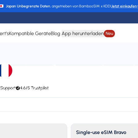
Japan Unbegrenzte Daten
, angetrieben von BambooSIM x KDDI
Jetzt einkaufen
ert’s
Kompatible Geräte
Blog
App herunterladen
Neu
eSIM für Frankreic
 Support
4,6/5 Trustpilot
 Vivacom, TELE2, VIPnet, cyta, O2, Vodafone, 3 DK, Telenor, TDC, AS EMT,
EPIC, Go Mobile, KPN, P4, NOS, MEO, Wind Tre, Telekom, Telemach, Tre Sv
Plan types
Va
3 available
Up
Single-use eSIM Bravo