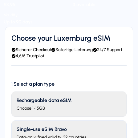
$3,95
3 available
Validity
Up to 90 days
Choose your Luxemburg eSIM
Sicherer Checkout
Sofortige Lieferung
24/7 Support
4,6/5 Trustpilot
Select a plan type
1
.
Rechargeable data eSIM
Choose 1-15GB
Single-use eSIM Bravo
Data-only, fixed validity. 32 countries.