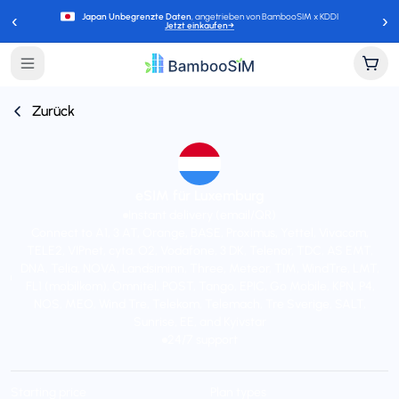
‹
›
Japan Unbegrenzte Daten
, angetrieben von BambooSIM x KDDI
Jetzt einkaufen
→
Zurück
eSIM für Luxemburg
Instant delivery (email/QR)
Connect to A1, 3 AT, Orange, BASE, Proximus, Yettel, Vivacom,
TELE2, VIPnet, cyta, O2, Vodafone, 3 DK, Telenor, TDC, AS EMT,
DNA, Telia, NOVA, Landsiminn, Three, Meteor, TIM, WindTre, LMT,
FL1 (mobilkom), Omnitel, POST, Tango, EPIC, Go Mobile, KPN, P4,
NOS, MEO, Wind Tre, Telekom, Telemach, Tre Sverige, SALT,
Sunrise, EE, and Kyivstar
24/7 support
Starting price
Plan types