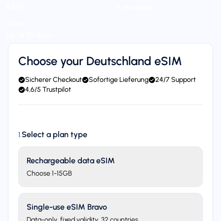
$3,95
3 available
Validity
Up to 90 days
Choose your Deutschland eSIM
Sicherer Checkout
Sofortige Lieferung
24/7 Support
4,6/5 Trustpilot
Select a plan type
1
.
Rechargeable data eSIM
Choose 1-15GB
Single-use eSIM Bravo
Data-only, fixed validity. 32 countries.