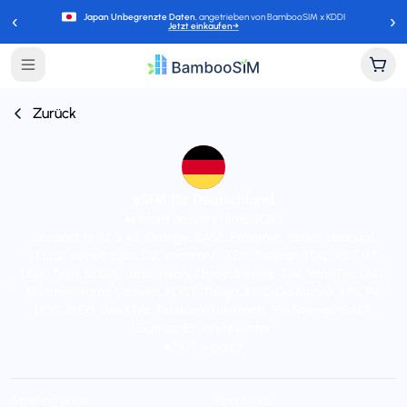
‹
›
Japan Unbegrenzte Daten
, angetrieben von BambooSIM x KDDI
Jetzt einkaufen
→
Zurück
eSIM für Deutschland
Instant delivery (email/QR)
Connect to A1, 3 AT, Orange, BASE, Proximus, Yettel, Vivacom,
TELE2, VIPnet, cyta, O2, Vodafone, 3 DK, Telenor, TDC, AS EMT,
DNA, Telia, NOVA, Landsiminn, Three, Meteor, TIM, WindTre, LMT,
FL1 (mobilkom), Omnitel, POST, Tango, EPIC, Go Mobile, KPN, P4,
NOS, MEO, Wind Tre, Telekom, Telemach, Tre Sverige, SALT,
Sunrise, EE, and Kyivstar
24/7 support
Starting price
Plan types