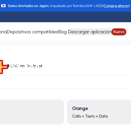
Datos ilimitados en Japón
, impulsado por BambooSIM x KDDI
Compra ahora
→
ona
Dispositivos compatibles
Blog
Descargar aplicación
Nuevo
eSIM para Guernse
4/7
4,6/5 en Trustpilot
ange
24/7 support
Plan types
Va
2 available
Up
Orange
Calls + Texts + Data