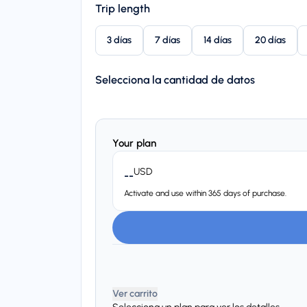
Trip length
3 días
7 días
14 días
20 días
Selecciona la cantidad de datos
Your plan
USD
--
Activate and use within 365 days of purchase.
Ver carrito