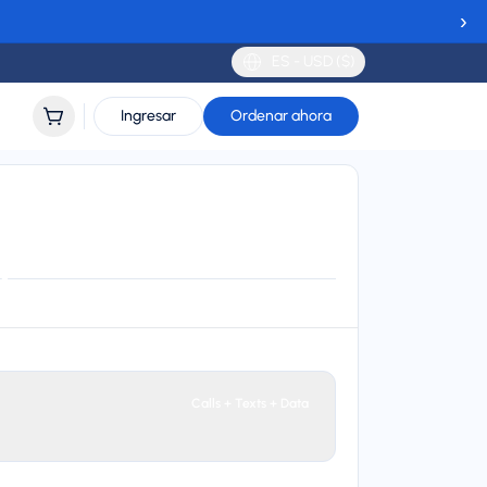
›
ES - USD ($)
Ingresar
Ordenar ahora
y
lidity
 to 90 days
Calls + Texts + Data