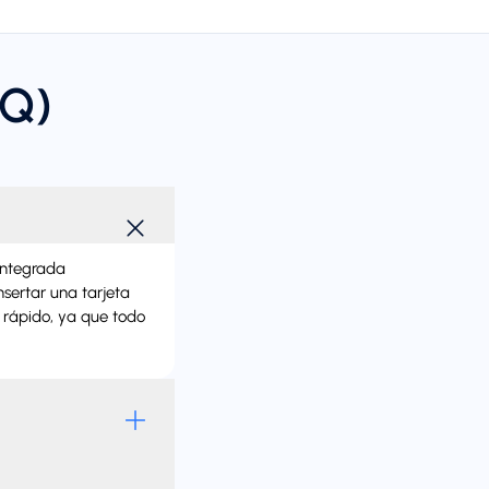
AQ)
 integrada
nsertar una tarjeta
y rápido, ya que todo