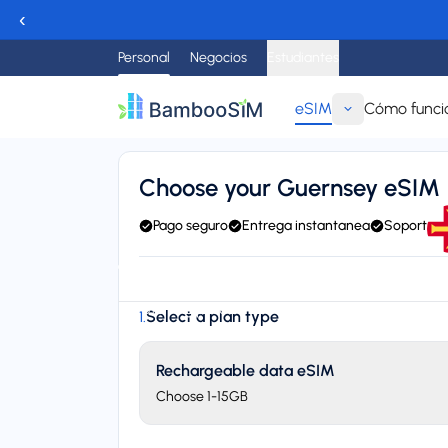
‹
Personal
Negocios
Estudiantes
eSIM
Cómo funci
Regresar
Choose your Guernsey eSIM
Pago seguro
Entrega instantanea
Soporte 2
Instant delivery (email/QR)
Connect to Sure and Or
Starting price
Select a plan type
1
.
$6,95
Rechargeable data eSIM
Choose 1-15GB