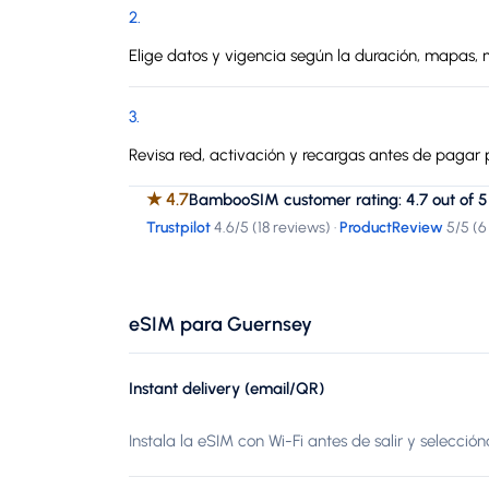
2
.
Elige datos y vigencia según la duración, mapas, 
3
.
Revisa red, activación y recargas antes de pagar p
★
4.7
BambooSIM customer rating: 4.7 out of 5
Trustpilot
4.6
/5 (
18 reviews
)
·
ProductReview
5
/5 (
6
eSIM para Guernsey
Instant delivery (email/QR)
Instala la eSIM con Wi-Fi antes de salir y selecció