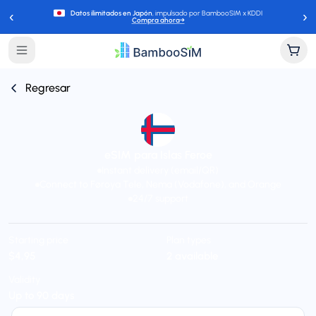
‹
›
Datos ilimitados en Japón
, impulsado por BambooSIM x KDDI
Compra ahora
→
Regresar
eSIM para Islas Feroe
Instant delivery (email/QR)
Connect to Føroya Tele, Nema (Vodafone), and Orange
24/7 support
Starting price
Plan types
$4,95
2 available
Validity
Up to 90 days