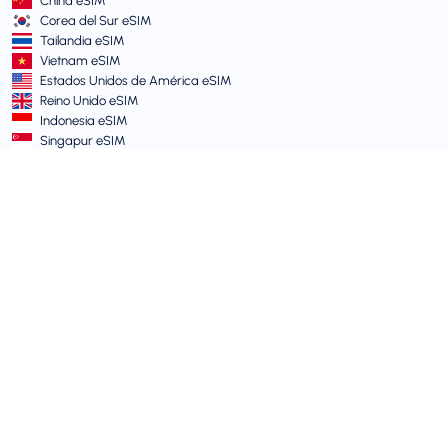
China eSIM
Corea del Sur eSIM
Tailandia eSIM
Vietnam eSIM
Estados Unidos de América eSIM
Reino Unido eSIM
Indonesia eSIM
Singapur eSIM
Términos y Políticas
Términos de Servicio
Política de Uso Aceptable
Política de Privacidad
Vulnerability Disclosure Policy
Centro de Soporte
Compatibilidad de dispositivos
Artículos de Soporte
Enviar Ticket