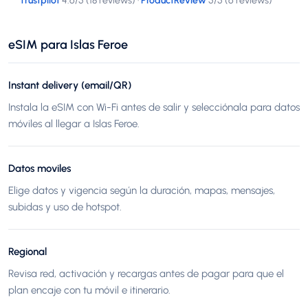
Trustpilot
4.6
/5 (
18 reviews
)
·
ProductReview
5
/5 (
6 reviews
)
eSIM para Islas Feroe
Instant delivery (email/QR)
Instala la eSIM con Wi-Fi antes de salir y selecciónala para datos
móviles al llegar a Islas Feroe.
Datos moviles
Elige datos y vigencia según la duración, mapas, mensajes,
subidas y uso de hotspot.
Regional
Revisa red, activación y recargas antes de pagar para que el
plan encaje con tu móvil e itinerario.