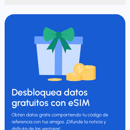
Desbloquea datos
gratuitos con eSIM
Obtén datos gratis compartiendo tu código de
referencia con tus amigos. ¡Difunde la noticia y
disfruta de las ventajas!