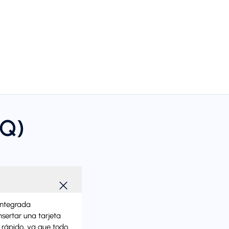
AQ)
 integrada
nsertar una tarjeta
y rápido, ya que todo