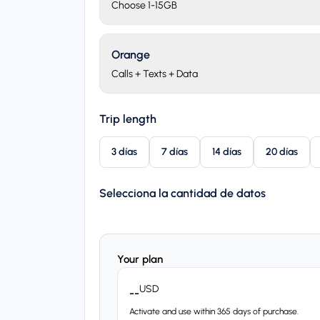
Choose 1-15GB
Orange
Calls + Texts + Data
Trip length
3 días
7 días
14 días
20 días
Selecciona la cantidad de datos
Your plan
USD
--
Activate and use within 365 days of purchase.