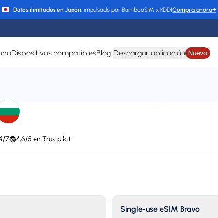
Datos ilimitados en Japón
, impulsado por BambooSIM x KDDI
Compra ahora
→
ona
Dispositivos compatibles
Blog
Descargar aplicación
Nuevo
eSIM para Bulgari
4/7
4,6/5 en Trustpilot
 Vivacom, TELE2, VIPnet, cyta, O2, Vodafone, 3 DK, Telenor, TDC, AS EMT,
EPIC, Go Mobile, KPN, P4, NOS, MEO, Wind Tre, Telekom, Telemach, Tre Sv
Plan types
Va
3 available
Up
Single-use eSIM Bravo