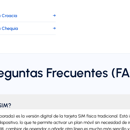
 Croacia
→
a Chequia
→
eguntas Frecuentes (F
SIM?
rada) es la versión digital de la tarjeta SIM física tradicional. Está
spositivo, lo que te permite activar un plan móvil sin necesidad de i
SIM, cambiar de operador o añadir otra línea es mucho más sencillo 