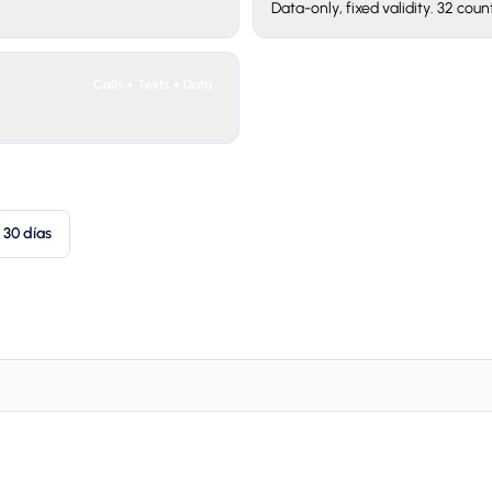
Data-only, fixed validity. 32 count
Calls + Texts + Data
30 días