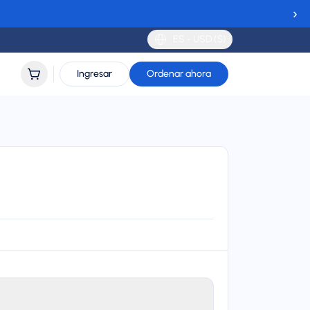
›
ES - USD ($)
Ingresar
Ordenar ahora
a
 DNA, Telia, NOVA, Landsiminn, Three, Meteor, TIM,
erige, SALT, Sunrise, EE, and Kyivstar
lidity
 to 90 days