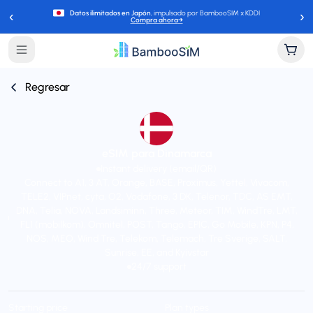
‹
›
Datos ilimitados en Japón
, impulsado por BambooSIM x KDDI
Compra ahora
→
Regresar
eSIM para Dinamarca
Instant delivery (email/QR)
Connect to A1, 3 AT, Orange, BASE, Proximus, Yettel, Vivacom,
TELE2, VIPnet, cyta, O2, Vodafone, 3 DK, Telenor, TDC, AS EMT,
DNA, Telia, NOVA, Landsiminn, Three, Meteor, TIM, WindTre, LMT,
FL1 (mobilkom), Omnitel, POST, Tango, EPIC, Go Mobile, KPN, P4,
NOS, MEO, Wind Tre, Telekom, Telemach, Tre Sverige, SALT,
Sunrise, EE, and Kyivstar
24/7 support
Starting price
Plan types