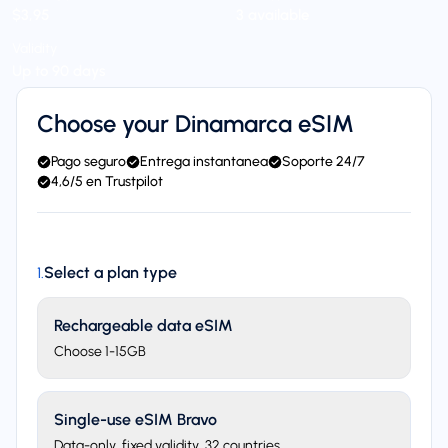
$3,95
3 available
Validity
Up to 90 days
Choose your Dinamarca eSIM
Pago seguro
Entrega instantanea
Soporte 24/7
4,6/5 en Trustpilot
Select a plan type
1
.
Rechargeable data eSIM
Choose 1-15GB
Single-use eSIM Bravo
Data-only, fixed validity. 32 countries.