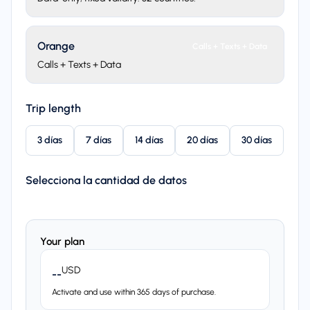
Orange
Calls + Texts + Data
Calls + Texts + Data
Trip length
3 días
7 días
14 días
20 días
30 días
Selecciona la cantidad de datos
Your plan
USD
--
Activate and use within 365 days of purchase.