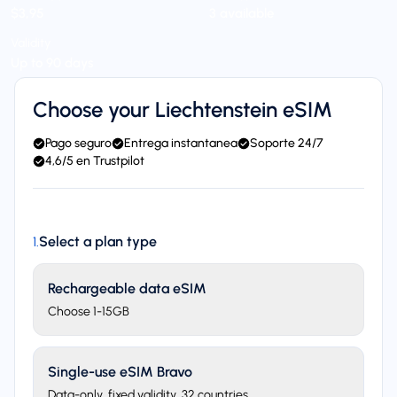
$3,95
3 available
Validity
Up to 90 days
Choose your Liechtenstein eSIM
Pago seguro
Entrega instantanea
Soporte 24/7
4,6/5 en Trustpilot
Select a plan type
1
.
Rechargeable data eSIM
Choose 1-15GB
Single-use eSIM Bravo
Data-only, fixed validity. 32 countries.