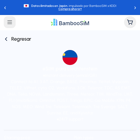
‹
›
Datos ilimitados en Japón
, impulsado por BambooSIM x KDDI
Compra ahora
→
Regresar
eSIM para Liechtenstein
Instant delivery (email/QR)
Connect to A1, 3 AT, Orange, BASE, Proximus, Yettel, Vivacom,
TELE2, VIPnet, cyta, O2, Vodafone, 3 DK, Telenor, TDC, AS EMT,
DNA, Telia, NOVA, Landsiminn, Three, Meteor, TIM, WindTre, LMT,
FL1 (mobilkom), Omnitel, POST, Tango, EPIC, Go Mobile, KPN, P4,
NOS, MEO, Wind Tre, Telekom, Telemach, Tre Sverige, SALT,
Sunrise, EE, and Kyivstar
24/7 support
Starting price
Plan types