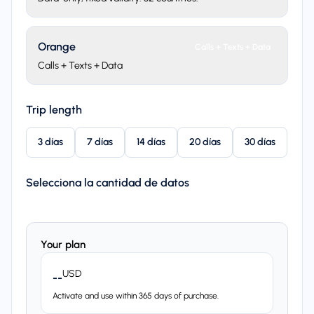
Orange
Calls + Texts + Data
Calls + Texts + Data
Trip length
3 días
7 días
14 días
20 días
30 días
Selecciona la cantidad de datos
Your plan
USD
--
Activate and use within 365 days of purchase.