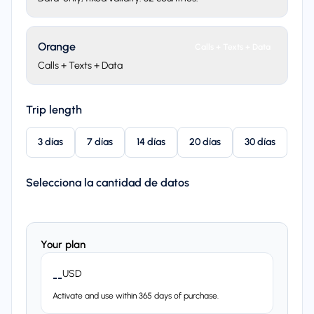
Orange
Calls + Texts + Data
Calls + Texts + Data
Trip length
3 días
7 días
14 días
20 días
30 días
Selecciona la cantidad de datos
Your plan
USD
--
Activate and use within 365 days of purchase.