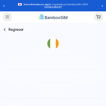
‹
›
Datos ilimitados en Japón
, impulsado por BambooSIM x KDDI
Compra ahora
→
Regresar
eSIM para Irlanda
Instant delivery (email/QR)
Connect to A1, 3 AT, Orange, BASE, Proximus, Yettel, Vivacom,
TELE2, VIPnet, cyta, O2, Vodafone, 3 DK, Telenor, TDC, AS EMT,
DNA, Telia, NOVA, Landsiminn, Three, Meteor, TIM, WindTre, LMT,
FL1 (mobilkom), Omnitel, POST, Tango, EPIC, Go Mobile, KPN, P4,
NOS, MEO, Wind Tre, Telekom, Telemach, Tre Sverige, SALT,
Sunrise, EE, and Kyivstar
24/7 support
Starting price
Plan types