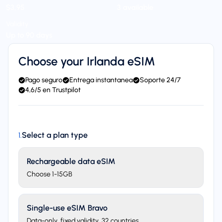
$3,95
3 available
Validity
Up to 90 days
Choose your Irlanda eSIM
Pago seguro
Entrega instantanea
Soporte 24/7
4,6/5 en Trustpilot
Select a plan type
1
.
Rechargeable data eSIM
Choose 1-15GB
Single-use eSIM Bravo
Data-only, fixed validity. 32 countries.