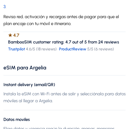
3
.
Revisa red, activación y recargas antes de pagar para que el
plan encaje con tu móvil e itinerario.
★
4.7
BambooSIM customer rating: 4.7 out of 5 from 24 reviews
Trustpilot
4.6
/5 (
18 reviews
)
·
ProductReview
5
/5 (
6 reviews
)
eSIM para Argelia
Instant delivery (email/QR)
Instala la eSIM con Wi-Fi antes de salir y selecciónala para datos
móviles al llegar a Argelia.
Datos moviles
Elige datos y vigencia según la duración, mapas, mensajes,