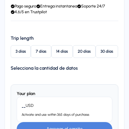
Pago seguro
Entrega instantanea
Soporte 24/7
4,6/5 en Trustpilot
Trip length
3 días
7 días
14 días
20 días
30 días
Selecciona la cantidad de datos
Your plan
USD
--
Activate and use within 365 days of purchase.
Agregar al carrito