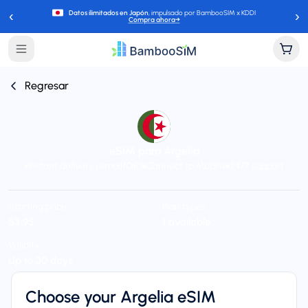
‹
›
Datos ilimitados en Japón
, impulsado por BambooSIM x KDDI
Compra ahora
→
Regresar
eSIM para Argelia
Instant delivery (email/QR)
Connect to Mobilis
24/7 support
Starting price
Plan types
$3,95
1 available
Validity
Up to 30 days
Choose your Argelia eSIM