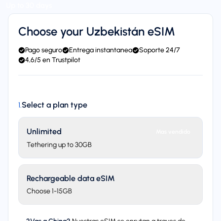
Up to 30 days
Choose your Uzbekistán eSIM
Pago seguro
Entrega instantanea
Soporte 24/7
4,6/5 en Trustpilot
Select a plan type
1
.
Unlimited
Mas vendido
Tethering up to 30GB
Rechargeable data eSIM
Choose 1-15GB