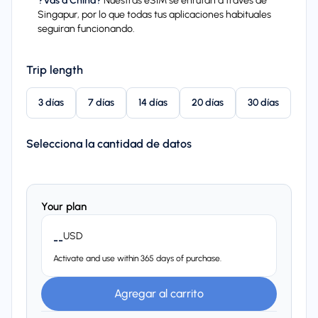
?Vas a China?
Nuestras eSIM se enrutan a traves de
Singapur, por lo que todas tus aplicaciones habituales
seguiran funcionando.
Trip length
3 días
7 días
14 días
20 días
30 días
Selecciona la cantidad de datos
Your plan
USD
--
Activate and use within 365 days of purchase.
Agregar al carrito