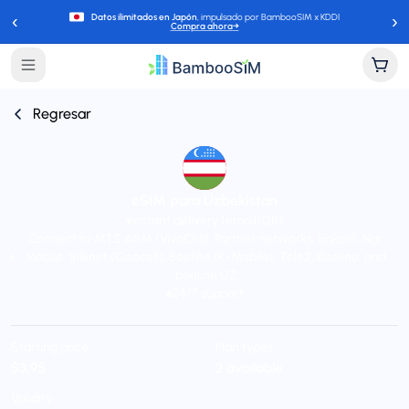
‹
›
Datos ilimitados en Japón
, impulsado por BambooSIM x KDDI
Compra ahora
→
Regresar
eSIM para Uzbekistán
Instant delivery (email/QR)
Connect to MTS ARM (VivaCell), Partner networks, Bakcell, Nar
Mobile, Silknet (Geocell), Beeline (K-Mobile), Tele2, Beeline, and
beeline UZ
24/7 support
Starting price
Plan types
$3,95
2 available
Validity